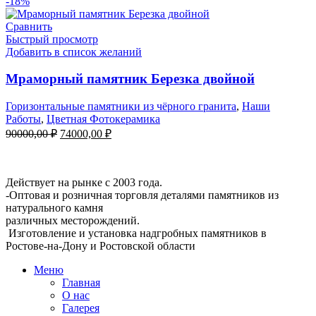
-18%
Сравнить
Быстрый просмотр
Добавить в список желаний
Мраморный памятник Березка двойной
Горизонтальные памятники из чёрного гранита
,
Наши
Работы
,
Цветная Фотокерамика
Первоначальная
Текущая
90000,00
₽
74000,00
₽
цена
цена:
составляла
Мемориальная Компания «Мемориал 61»
74000,00 ₽.
90000,00 ₽.
Действует на рынке с 2003 года.
-Оптовая и розничная торговля деталями памятников из
натурального камня
различных месторождений.
Изготовление и установка надгробных памятников в
Ростове-на-Дону и Ростовской области
Меню
Главная
О нас
Галерея