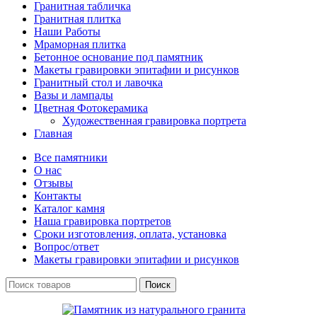
Гранитная табличка
Гранитная плитка
Наши Работы
Мраморная плитка
Бетонное основание под памятник
Макеты гравировки эпитафии и рисунков
Гранитный стол и лавочка
Вазы и лампады
Цветная Фотокерамика
Художественная гравировка портрета
Главная
Все памятники
О нас
Отзывы
Контакты
Каталог камня
Наша гравировка портретов
Сроки изготовления, оплата, установка
Вопрос/ответ
Макеты гравировки эпитафии и рисунков
Поиск