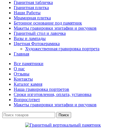
Гранитная табличка
Гранитная плитка
Наши Работы
Мраморная плитка
Бетонное основание под памятник
Макеты гравировки эпитафии и рисунков
Гранитный стол и лавочка
Вазы и лампады
Цветная Фотокерамика
Художественная гравировка портрета
Главная
Все памятники
О нас
Отзывы
Контакты
Каталог камня
Наша гравировка портретов
Сроки изготовления, оплата, установка
Вопрос/ответ
Макеты гравировки эпитафии и рисунков
Поиск