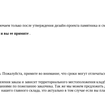
лючаем только после утверждения дизайн-проекта памятника и с
а и вы ее примите
.
а. Пожалуйста, примите во внимание, что сроки могут отличать
мления заказа и зависит территориального местоположения клад
аниями по пожеланию заказчика. Так же мы можем предложить до
с нашего главного склада, это актуально в том случае если вы п