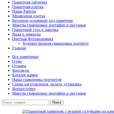
Гранитная табличка
Гранитная плитка
Наши Работы
Мраморная плитка
Бетонное основание под памятник
Макеты гравировки эпитафии и рисунков
Гранитный стол и лавочка
Вазы и лампады
Цветная Фотокерамика
Художественная гравировка портрета
Главная
Все памятники
О нас
Отзывы
Контакты
Каталог камня
Наша гравировка портретов
Сроки изготовления, оплата, установка
Вопрос/ответ
Макеты гравировки эпитафии и рисунков
Поиск