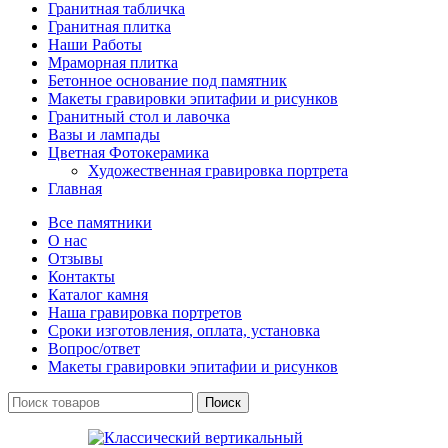
Гранитная табличка
Гранитная плитка
Наши Работы
Мраморная плитка
Бетонное основание под памятник
Макеты гравировки эпитафии и рисунков
Гранитный стол и лавочка
Вазы и лампады
Цветная Фотокерамика
Художественная гравировка портрета
Главная
Все памятники
О нас
Отзывы
Контакты
Каталог камня
Наша гравировка портретов
Сроки изготовления, оплата, установка
Вопрос/ответ
Макеты гравировки эпитафии и рисунков
Поиск