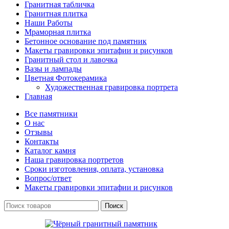
Гранитная табличка
Гранитная плитка
Наши Работы
Мраморная плитка
Бетонное основание под памятник
Макеты гравировки эпитафии и рисунков
Гранитный стол и лавочка
Вазы и лампады
Цветная Фотокерамика
Художественная гравировка портрета
Главная
Все памятники
О нас
Отзывы
Контакты
Каталог камня
Наша гравировка портретов
Сроки изготовления, оплата, установка
Вопрос/ответ
Макеты гравировки эпитафии и рисунков
Поиск