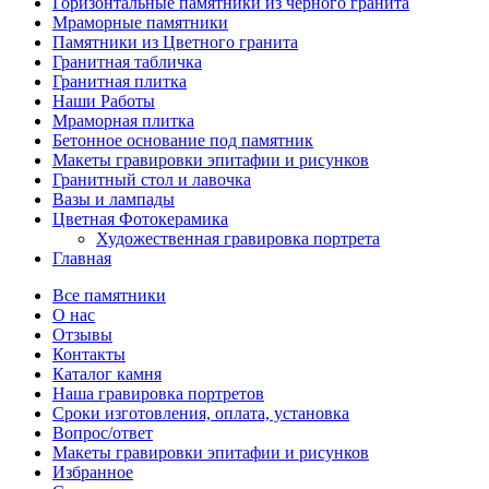
Горизонтальные памятники из чёрного гранита
Мраморные памятники
Памятники из Цветного гранита
Гранитная табличка
Гранитная плитка
Наши Работы
Мраморная плитка
Бетонное основание под памятник
Макеты гравировки эпитафии и рисунков
Гранитный стол и лавочка
Вазы и лампады
Цветная Фотокерамика
Художественная гравировка портрета
Главная
Все памятники
О нас
Отзывы
Контакты
Каталог камня
Наша гравировка портретов
Сроки изготовления, оплата, установка
Вопрос/ответ
Макеты гравировки эпитафии и рисунков
Избранное