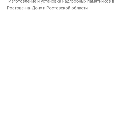
Изготовление и установка надгробных памятников в
Ростове-на-Дону и Ростовской области
Меню
Главная
О нас
Галерея
Отзывы
Новости
Контакты
Контакты
г.Ростов-на-Дону
Ул. Мадояна 136А
Тел: +7-989-717-84-47