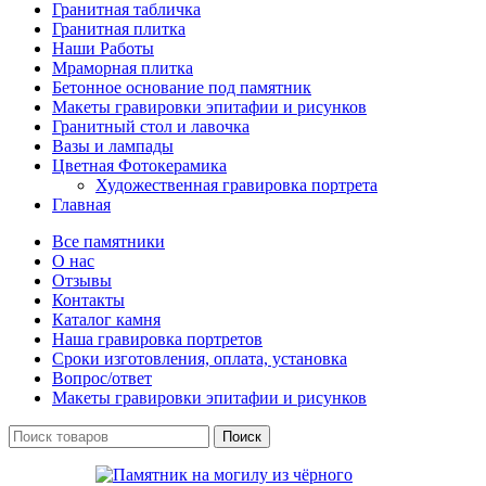
Гранитная табличка
Гранитная плитка
Наши Работы
Мраморная плитка
Бетонное основание под памятник
Макеты гравировки эпитафии и рисунков
Гранитный стол и лавочка
Вазы и лампады
Цветная Фотокерамика
Художественная гравировка портрета
Главная
Все памятники
О нас
Отзывы
Контакты
Каталог камня
Наша гравировка портретов
Сроки изготовления, оплата, установка
Вопрос/ответ
Макеты гравировки эпитафии и рисунков
Поиск