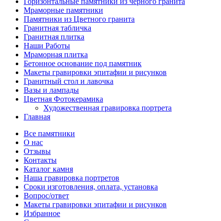
Горизонтальные памятники из чёрного гранита
Мраморные памятники
Памятники из Цветного гранита
Гранитная табличка
Гранитная плитка
Наши Работы
Мраморная плитка
Бетонное основание под памятник
Макеты гравировки эпитафии и рисунков
Гранитный стол и лавочка
Вазы и лампады
Цветная Фотокерамика
Художественная гравировка портрета
Главная
Все памятники
О нас
Отзывы
Контакты
Каталог камня
Наша гравировка портретов
Сроки изготовления, оплата, установка
Вопрос/ответ
Макеты гравировки эпитафии и рисунков
Избранное