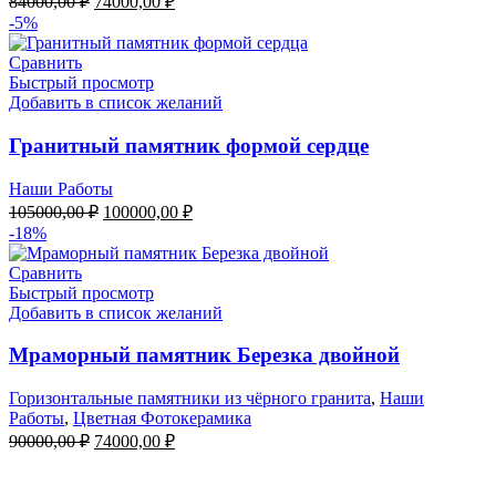
84000,00
₽
74000,00
₽
цена
цена:
-5%
составляла
74000,00 ₽.
84000,00 ₽.
Сравнить
Быстрый просмотр
Добавить в список желаний
Гранитный памятник формой сердце
Наши Работы
Первоначальная
Текущая
105000,00
₽
100000,00
₽
цена
цена:
-18%
составляла
100000,00 ₽.
105000,00 ₽.
Сравнить
Быстрый просмотр
Добавить в список желаний
Мраморный памятник Березка двойной
Горизонтальные памятники из чёрного гранита
,
Наши
Работы
,
Цветная Фотокерамика
Первоначальная
Текущая
90000,00
₽
74000,00
₽
цена
цена:
составляла
Мемориальная Компания «Мемориал 61»
74000,00 ₽.