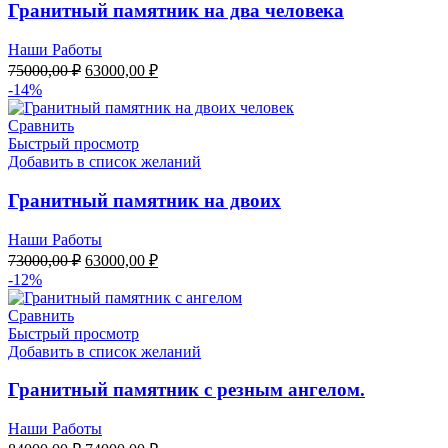
Гранитный памятник на два человека
Наши Работы
Первоначальная
Текущая
75000,00
₽
63000,00
₽
цена
цена:
-14%
составляла
63000,00 ₽.
75000,00 ₽.
Сравнить
Быстрый просмотр
Добавить в список желаний
Гранитный памятник на двоих
Наши Работы
Первоначальная
Текущая
73000,00
₽
63000,00
₽
цена
цена:
-12%
составляла
63000,00 ₽.
73000,00 ₽.
Сравнить
Быстрый просмотр
Добавить в список желаний
Гранитный памятник с резным ангелом.
Наши Работы
Первоначальная
Текущая