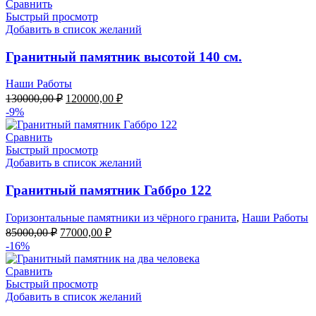
Сравнить
Быстрый просмотр
Добавить в список желаний
Гранитный памятник высотой 140 см.
Наши Работы
Первоначальная
Текущая
130000,00
₽
120000,00
₽
цена
цена:
-9%
составляла
120000,00 ₽.
130000,00 ₽.
Сравнить
Быстрый просмотр
Добавить в список желаний
Гранитный памятник Габбро 122
Горизонтальные памятники из чёрного гранита
,
Наши Работы
Первоначальная
Текущая
85000,00
₽
77000,00
₽
цена
цена:
-16%
составляла
77000,00 ₽.
85000,00 ₽.
Сравнить
Быстрый просмотр
Добавить в список желаний