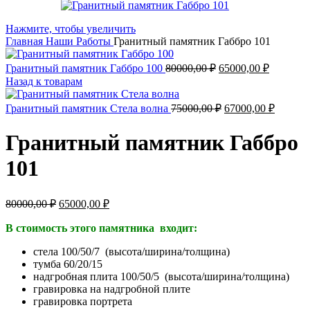
Нажмите, чтобы увеличить
Главная
Наши Работы
Гранитный памятник Габбро 101
Первоначальная
Текущая
Гранитный памятник Габбро 100
80000,00
₽
65000,00
₽
цена
цена:
Назад к товарам
составляла
65000,00
80000,00 ₽.
Первоначальная
Текуща
Гранитный памятник Стела волна
75000,00
₽
67000,00
₽
цена
цена:
составляла
67000,0
Гранитный памятник Габбро
75000,00 ₽.
101
Первоначальная
Текущая
80000,00
₽
65000,00
₽
цена
цена:
составляла
В стоимость этого памятника входит:
65000,00 ₽.
80000,00 ₽.
стела 100/50/7 (высота/ширина/толщина)
тумба 60/20/15
надгробная плита 100/50/5 (высота/ширина/толщина)
гравировка на надгробной плите
гравировка портрета