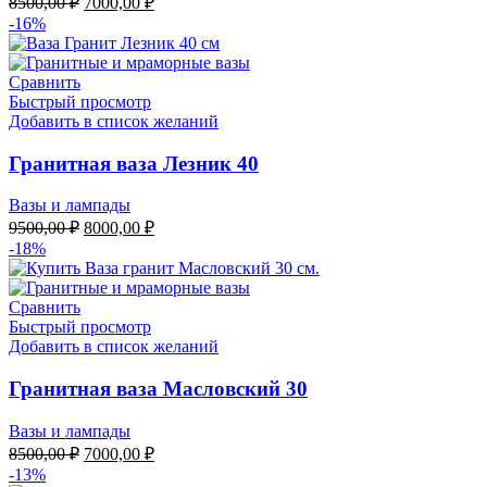
8500,00
₽
7000,00
₽
цена
цена:
-16%
составляла
7000,00 ₽.
8500,00 ₽.
Сравнить
Быстрый просмотр
Добавить в список желаний
Гранитная ваза Лезник 40
Вазы и лампады
Первоначальная
Текущая
9500,00
₽
8000,00
₽
цена
цена:
-18%
составляла
8000,00 ₽.
9500,00 ₽.
Сравнить
Быстрый просмотр
Добавить в список желаний
Гранитная ваза Масловский 30
Вазы и лампады
Первоначальная
Текущая
8500,00
₽
7000,00
₽
цена
цена:
-13%