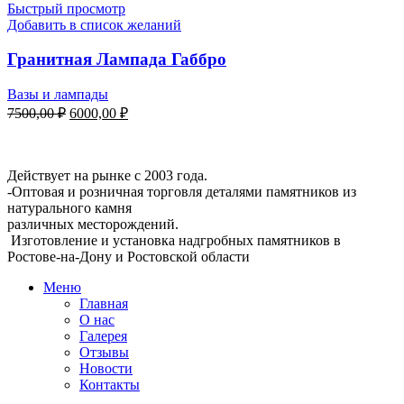
Быстрый просмотр
Добавить в список желаний
Гранитная Лампада Габбро
Вазы и лампады
Первоначальная
Текущая
7500,00
₽
6000,00
₽
цена
цена:
составляла
Мемориальная Компания «Мемориал 61»
6000,00 ₽.
7500,00 ₽.
Действует на рынке с 2003 года.
-Оптовая и розничная торговля деталями памятников из
натурального камня
различных месторождений.
Изготовление и установка надгробных памятников в
Ростове-на-Дону и Ростовской области
Меню
Главная
О нас
Галерея
Отзывы
Новости
Контакты