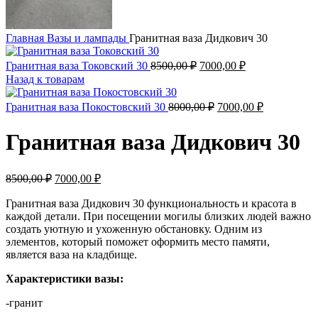
Главная
Вазы и лампады
Гранитная ваза Дидкович 30
Первоначальная
Текущая
Гранитная ваза Токовский 30
8500,00
₽
7000,00
₽
цена
цена:
Назад к товарам
составляла
7000,00 ₽.
8500,00 ₽.
Первоначальная
Текущая
Гранитная ваза Покостовский 30
8000,00
₽
7000,00
₽
цена
цена:
составляла
7000,00 ₽.
Гранитная ваза Дидкович 30
8000,00 ₽.
Первоначальная
Текущая
8500,00
₽
7000,00
₽
цена
цена:
составляла
Гранитная ваза Дидкович 30 функциональность и красота в
7000,00 ₽.
каждой детали. При посещении могилы близких людей важно
8500,00 ₽.
создать уютную и ухоженную обстановку. Одним из
элементов, который поможет оформить место памяти,
является ваза на кладбище.
Характеристики вазы:
-гранит