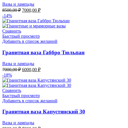
Вазы и лампады
Первоначальная
Текущая
8500,00
₽
7000,00
₽
цена
цена:
-14%
составляла
7000,00 ₽.
8500,00 ₽.
Сравнить
Быстрый просмотр
Добавить в список желаний
Гранитная ваза Габбро Тюльпан
Вазы и лампады
Первоначальная
Текущая
7000,00
₽
6000,00
₽
цена
цена:
-18%
составляла
6000,00 ₽.
7000,00 ₽.
Сравнить
Быстрый просмотр
Добавить в список желаний
Гранитная ваза Капустянский 30
Вазы и лампады
Первоначальная
Текущая