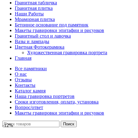
Гранитная табличка
Гранитная плитка
Наши Работы
Мраморная плитка
Бетонное основание под памятник
Макеты гравировки эпитафии и рисунков
Гранитный стол и лавочка
Вазы и лампады
Цветная Фотокерамика
Художественная гравировка портрета
Главная
Все памятники
О нас
Отзывы
Контакты
Каталог камня
Наша гравировка портретов
Сроки изготовления, оплата, установка
Вопрос/ответ
Макеты гравировки эпитафии и рисунков
Поиск
-12%