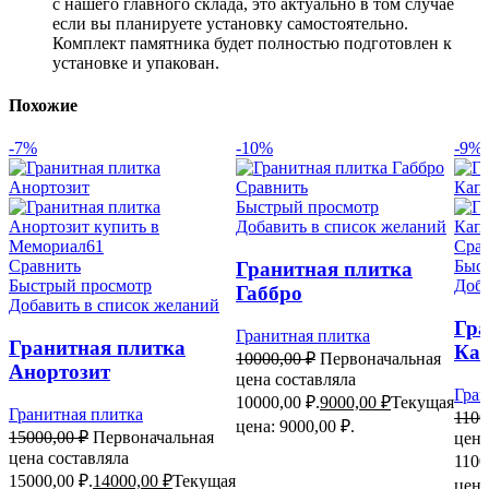
с нашего главного склада, это актуально в том случае
если вы планируете установку самостоятельно.
Комплект памятника будет полностью подготовлен к
установке и упакован.
Похожие
-7%
-10%
-9%
Сравнить
Быстрый просмотр
Добавить в список желаний
Сра
Сравнить
Быс
Гранитная плитка
Быстрый просмотр
Доба
Габбро
Добавить в список желаний
Гра
Гранитная плитка
Гранитная плитка
Кап
10000,00
₽
Первоначальная
Анортозит
цена составляла
Гран
10000,00 ₽.
9000,00
₽
Текущая
Гранитная плитка
1100
цена: 9000,00 ₽.
15000,00
₽
Первоначальная
цена
цена составляла
1100
15000,00 ₽.
14000,00
₽
Текущая
цена